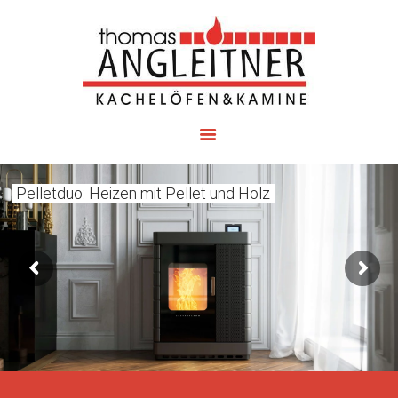
OFEN ANGLEITNER
STARTSEITE
PRODUKTE
LEISTUNGEN
GALERIE
Pelletduo: Heizen mit Pellet und Holz
PARTNER
ÜBER UNS
OFENTIPPS
KONTAKT